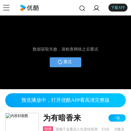
下载APP
数据获取失败，请检查网络之后重试
重试
预览播放中，打开优酷APP看高清完整版
为有暗香来
+追
.
.
独播
落魄千金重启人生逆转死局
8.0分
30集全