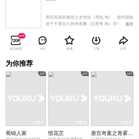
香药世家的都管之女华浅（周也 饰），曾经因执
迷于不爱自己的仲夜阑（彭楚粤 饰）而做下了错
展开
事，最终导致自己家破人亡。当宿命重新轮转，
华浅惊醒发现自己回到了与仲夜阑的大婚之夜，
历经生死后华浅大彻大悟并下定决心弥补前错重
超清画质
收藏
下载
分享
1882
新来过。这一次她开始重视身边的家人和朋友，
为了不重蹈覆辙，她不再执拗于过去与仲夜阑的
为你推荐
情感纠葛中，选择成全仲夜阑与牧遥（赵晴 饰）
这一对有情人，并致力于让误入歧途的家人们重
APP
APP
APP
回正途。在这个过程中，过往的谜团也逐渐浮出
水面，华浅还发现了对自己一直以来默默守护的
仲溪午（王星越 饰），并遇到了始终将自己的安
危放在第一位的华戎舟（张逸杰 饰），兜兜转转
下最终实现了自我与家人朋友的双向救赎。
40集全
40集全
34集全
蜀锦人家
惜花芷
唐宫奇案之青雾风鸣