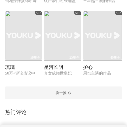
蜀地辣妹披锦斩棘
破产豪门逆袭翻盘
王星越主演的作品
APP
APP
APP
59集全
25集全
40集全
琉璃
星河长明
护心
50万+评论热议中
弃女成倾世皇妃
周也主演的作品
换一换
热门评论