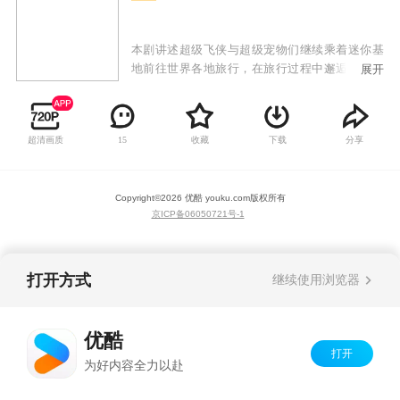
本剧讲述超级飞侠与超级宠物们继续乘着迷你基
地前往世界各地旅行，在旅行过程中邂逅世界各
展开
地的小朋友，并帮助小朋友们解决种种困难和问
题的故事。如在山东潍坊，他们帮助小宝成功放
飞了巨型章鱼风筝；在菲律宾，他们通过特制音
超清画质
收藏
下载
分享
15
响和扩音设备，帮助一个叫利娅的女孩达成了和
鱼儿交朋友、一起唱歌的愿望。尽管遇到不少困
难，但超级飞侠和超级宠物们每次都会用炫酷的
Copyright©
2026
优酷 youku.com
版权所有
装备和丰富想象力的办法，圆满地解决问题。
京ICP备06050721号-1
打开方式
继续使用浏览器
优酷
打开
为好内容全力以赴