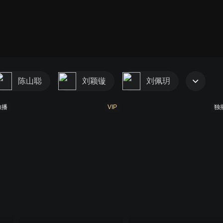
陈山聪
刘颖镟
刘佩玥
独播
VIP
独