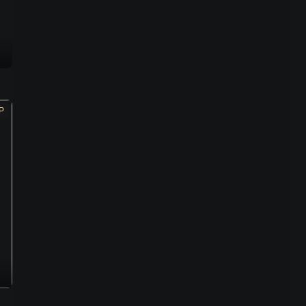
01:00
泳池里的秘密游戏，却牵出
一场暗战
01:48
P
一场惊心救人，一场真假书
信探秘
01:12
邢风变身叨叨婆，乔家姐弟
搬出旧家
01:24
一场误会引发微妙感情，初
见嫌疑发现情深意浓