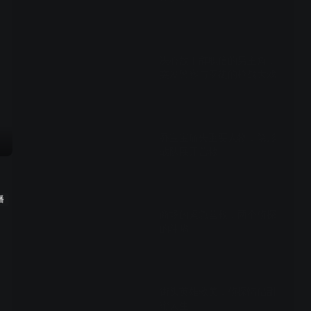
01:10
决心放下辞职信的男主角，
突发警察与歹徒的枪战大戏
01:18
乔宝宝痛失重要人物，隐形
战队展开营救
02:04
播
商场的紧急营救，两个侦探
的斗嘴
01:17
街头英雄救美，侦探情侣甜
蜜人生