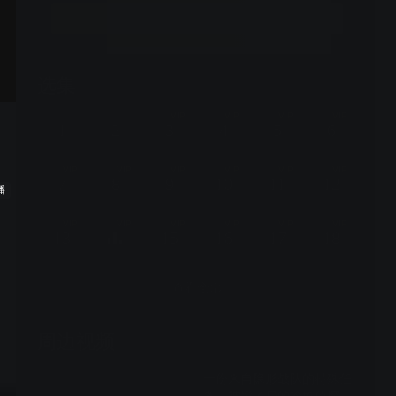
立即续费
选集
30集全
VIP
VIP
VIP
VIP
1
2
3
4
5
6
VIP
VIP
VIP
VIP
VIP
VIP
7
8
9
10
11
12
播
VIP
VIP
VIP
VIP
VIP
VIP
13
15
16
17
18
查看全部
周边视频
一份来自隐形战队的特殊任