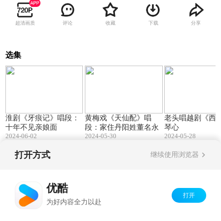
超清画质
评论
收藏
下载
分享
选集
03:10
01:19
淮剧《牙痕记》唱段：
黄梅戏《天仙配》唱
老头唱越剧《西
十年不见亲娘面
段：家住丹阳姓董名永
琴心
2024-06-02
2024-05-30
2024-05-28
打开方式
继续使用浏览器
Copyright©
2026
优酷 youku.com
版权所有
京ICP备06050721号-1
优酷
打开
为好内容全力以赴