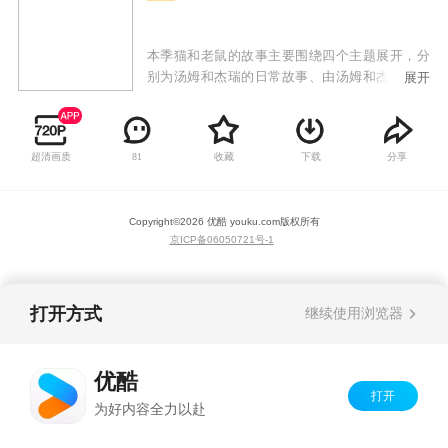
本季猫和老鼠的故事主要围绕四个主题展开，分
别为汤姆和杰瑞的日常故事、由汤姆和杰瑞组成
展开
的侦探小分队侦破各种案件、怪物频出的夜晚被
赶出家门的汤姆和怪物猎人杰瑞的故事、以及城
堡中的故事，情节富有想象力，动作设计幽默，
超清画质
收藏
下载
分享
81
不仅让人为之捧腹，更能在他们的日常打闹中感
受到满满的温情。
Copyright©
2026
优酷 youku.com
版权所有
京ICP备06050721号-1
打开方式
继续使用浏览器
优酷
打开
为好内容全力以赴