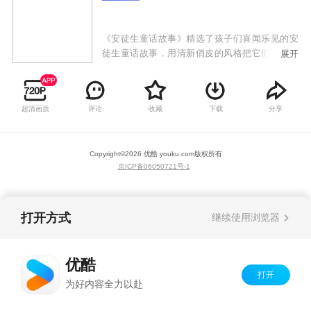
《安徒生童话故事》精选了孩子们喜闻乐见的安
徒生童话故事，用清新俏皮的风格把它们展现在
展开
荧屏之上，带孩子们走进童话世界，让孩子的心
灵在美好的故事里佯倘，让孩子的童年变得更美
好。
超清画质
评论
收藏
下载
分享
Copyright©
2026
优酷 youku.com
版权所有
京ICP备06050721号-1
打开方式
继续使用浏览器
优酷
打开
为好内容全力以赴