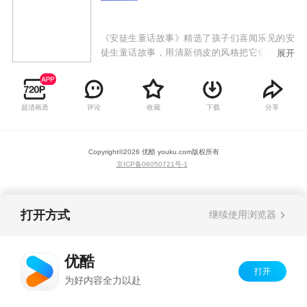
《安徒生童话故事》精选了孩子们喜闻乐见的安
徒生童话故事，用清新俏皮的风格把它们展现在
展开
荧屏之上，带孩子们走进童话世界，让孩子的心
灵在美好的故事里佯倘，让孩子的童年变得更美
好。
超清画质
评论
收藏
下载
分享
Copyright©
2026
优酷 youku.com
版权所有
京ICP备06050721号-1
打开方式
继续使用浏览器
优酷
打开
为好内容全力以赴