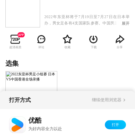
2022年东亚杯将于7月19日至7月27日在日本举
办，男女足各有4支国家队参赛。中国男足U23队
展开
将参加男足比赛，女足国家队将参加女足比赛，
男足首场迎战韩国，次战日本，末战中国香港；
女足首战中国台北，次战韩国，最后一场对阵日
超清画质
评论
收藏
下载
分享
本。
选集
打开方式
继续使用浏览器
2022东亚杯男足小组赛
日本VS中国香港全场
优酷
录播
打开
Copyright©
2026
优酷 youku.com
版权所有
为好内容全力以赴
京ICP备06050721号-1