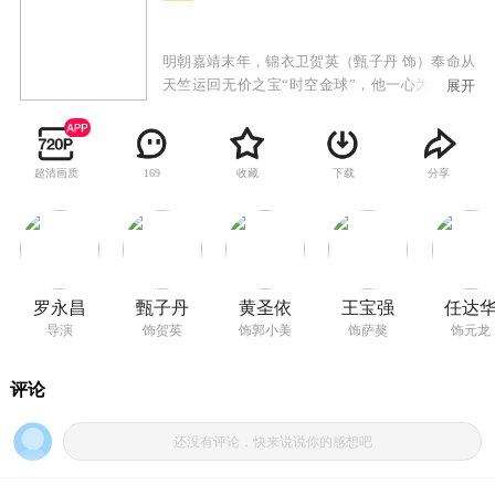
明朝嘉靖末年，锦衣卫贺英（甄子丹 饰）奉命从
天竺运回无价之宝“时空金球”，他一心为朝廷却
展开
不想遭到了兄弟的突袭。老大元龙（任达华 饰）
带着聂虎（喻亢 饰）、萨獒（王宝强 饰）前来捉
拿，为的是一宗针对贺英的冤案。兄弟四人搏斗
超清画质
收藏
下载
分享
169
之时突然地动山摇，巨大的雪崩淹没了他们。可
是醒来后，贺英发现自己居然已经到了400年后的
香港，对现代社会一窍不通的他偶遇了夜店的郭
小美（黄圣依 饰），闹出了不少笑话，但在小美
的帮助下贺英学会了使用高科技产品，逐渐变成
了都市型男。正在二人感情升华的时候，“锦衣卫
罗永昌
甄子丹
黄圣依
王宝强
任达
三人组”也穿越到了现代并且继续执行自己的使
导演
饰贺英
饰郭小美
饰萨獒
饰元龙
命，与此同时不明真相的警方也在捉拿贺英这
个“特异功能”人士，贺英遭遇到了400年来最大的
挑战。