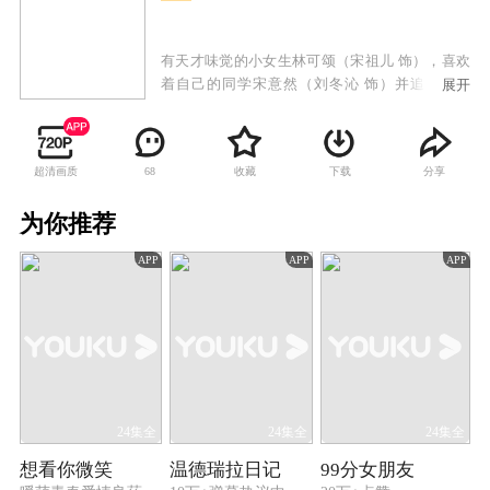
有天才味觉的小女生林可颂（宋祖儿 饰），喜欢
着自己的同学宋意然（刘冬沁 饰）并追到了美
展开
国，意外之中认识了米其林三星主厨江千帆（阮
经天 饰）。江千帆收了林可颂为徒并传授她厨
艺，还一起准备参加三个月以后的厨艺大赛。林
超清画质
收藏
下载
分享
68
可颂虽然有着天才味觉，但是对厨艺是一窍不
通。经过江千帆魔鬼般的训练和创新，林可颂居
为你推荐
然有了自己一套特殊的厨艺技巧，然而她在这个
过程中也渐渐的找到了自信，成为了更好的自
APP
APP
APP
己。在这个过程中宋意然也渐渐的对林可颂产生
了爱情，而江千帆也恢复了味觉。最终在厨艺大
赛上，林可颂一举夺魁，在爱情上则最终与江千
帆修成正果。
24集全
24集全
24集全
想看你微笑
温德瑞拉日记
99分女朋友