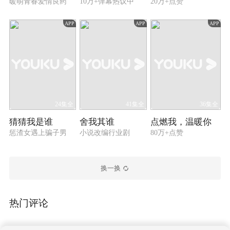
暖萌青春爱情良药
10万+弹幕热议中
20万+点赞
APP
APP
APP
24集全
41集全
36集全
猜猜我是谁
舍我其谁
点燃我，温暖你
惩渣女遇上骗子男
小说改编行业剧
80万+点赞
换一换
热门评论