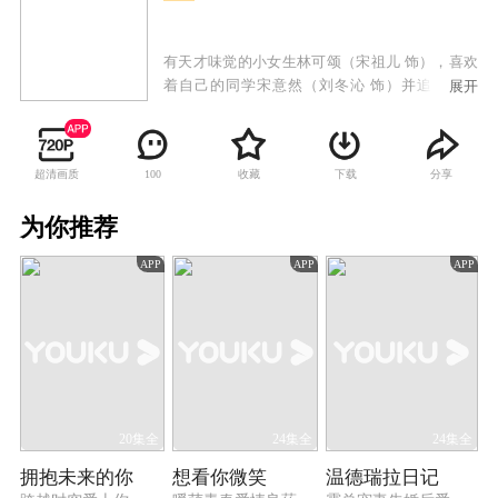
有天才味觉的小女生林可颂（宋祖儿 饰），喜欢
着自己的同学宋意然（刘冬沁 饰）并追到了美
展开
国，意外之中认识了米其林三星主厨江千帆（阮
经天 饰）。江千帆收了林可颂为徒并传授她厨
艺，还一起准备参加三个月以后的厨艺大赛。林
超清画质
收藏
下载
分享
100
可颂虽然有着天才味觉，但是对厨艺是一窍不
通。经过江千帆魔鬼般的训练和创新，林可颂居
为你推荐
然有了自己一套特殊的厨艺技巧，然而她在这个
过程中也渐渐的找到了自信，成为了更好的自
APP
APP
APP
己。在这个过程中宋意然也渐渐的对林可颂产生
了爱情，而江千帆也恢复了味觉。最终在厨艺大
赛上，林可颂一举夺魁，在爱情上则最终与江千
帆修成正果。
20集全
24集全
24集全
拥抱未来的你
想看你微笑
温德瑞拉日记