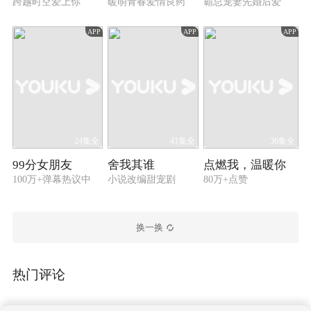
跨越时空爱上你
暖萌青春爱情良药
霸总宠妻先婚后爱
APP
APP
APP
24集全
41集全
36集全
99分女朋友
舍我其谁
点燃我，温暖你
100万+弹幕热议中
小说改编甜宠剧
80万+点赞
换一换
热门评论