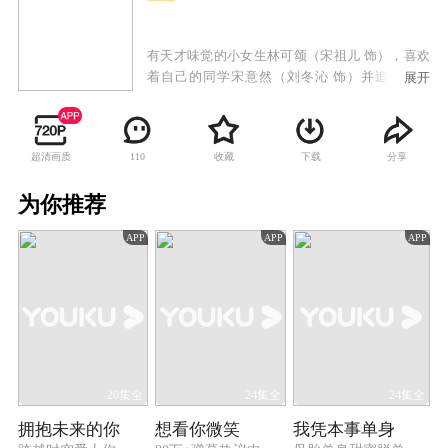
有天才味觉的小女生林可颂（宋祖儿 饰），喜欢
着自己的同学宋意然（刘冬沁 饰）并追到了美
展开
国，意外之中认识了米其林三星主厨江千帆（阮
经天 饰）。江千帆收了林可颂为徒并传授她厨
艺，还一起准备参加三个月以后的厨艺大赛。林
超清画质
收藏
下载
分享
110
可颂虽然有着天才味觉，但是对厨艺是一窍不
通。经过江千帆魔鬼般的训练和创新，林可颂居
为你推荐
然有了自己一套特殊的厨艺技巧，然而她在这个
过程中也渐渐的找到了自信，成为了更好的自
APP
APP
APP
己。在这个过程中宋意然也渐渐的对林可颂产生
了爱情，而江千帆也恢复了味觉。最终在厨艺大
赛上，林可颂一举夺魁，在爱情上则最终与江千
帆修成正果。
20集全
24集全
24集全
拥抱未来的你
想看你微笑
我凭本事单身