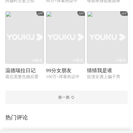
跨越时空爱上你
80万+弹幕热议中
母胎单身甜蜜脱单
APP
APP
APP
24集全
24集全
24集全
温德瑞拉日记
99分女朋友
猜猜我是谁
霸总宠妻先婚后爱
100万+弹幕热议中
惩渣女遇上骗子男
换一换
热门评论