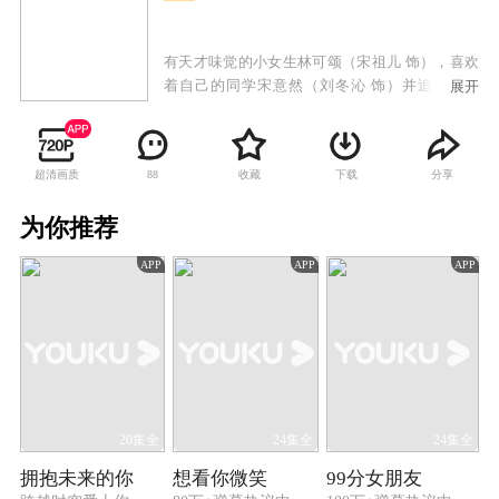
有天才味觉的小女生林可颂（宋祖儿 饰），喜欢
着自己的同学宋意然（刘冬沁 饰）并追到了美
展开
国，意外之中认识了米其林三星主厨江千帆（阮
经天 饰）。江千帆收了林可颂为徒并传授她厨
艺，还一起准备参加三个月以后的厨艺大赛。林
超清画质
收藏
下载
分享
88
可颂虽然有着天才味觉，但是对厨艺是一窍不
通。经过江千帆魔鬼般的训练和创新，林可颂居
为你推荐
然有了自己一套特殊的厨艺技巧，然而她在这个
过程中也渐渐的找到了自信，成为了更好的自
APP
APP
APP
己。在这个过程中宋意然也渐渐的对林可颂产生
了爱情，而江千帆也恢复了味觉。最终在厨艺大
赛上，林可颂一举夺魁，在爱情上则最终与江千
帆修成正果。
20集全
24集全
24集全
拥抱未来的你
想看你微笑
99分女朋友