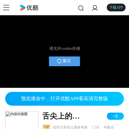
下载APP
请允许cookie存储
重试
预览播放中，打开优酷APP看高清完整版
舌尖上的心跳
+追
.
.
VIP
阮经天宋祖儿美味奇缘
7.2分
40集全