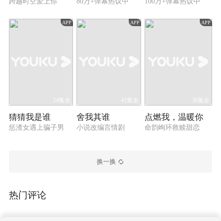
跨越时空爱上你
80万+弹幕热议中
100万+弹幕热议中
APP
APP
APP
24集全
41集全
36集全
猜猜我是谁
舍我其谁
点燃我，温暖你
惩渣女遇上骗子男
小说改编言情剧
命韵峋环救赎甜恋
换一换
热门评论