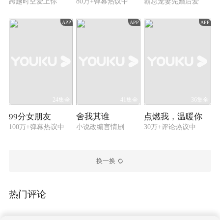
跨越时空爱上你
80万+弹幕热议中
霸总宠妻先婚后爱
APP
APP
APP
24集全
41集全
36集全
99分女朋友
舍我其谁
点燃我，温暖你
100万+弹幕热议中
小说改编言情剧
30万+评论热议中
换一换
热门评论