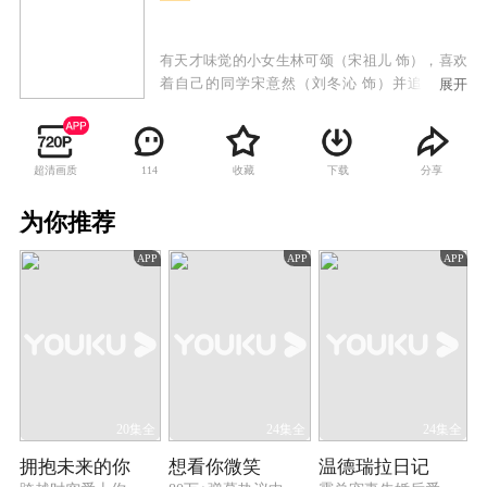
有天才味觉的小女生林可颂（宋祖儿 饰），喜欢
着自己的同学宋意然（刘冬沁 饰）并追到了美
展开
国，意外之中认识了米其林三星主厨江千帆（阮
经天 饰）。江千帆收了林可颂为徒并传授她厨
艺，还一起准备参加三个月以后的厨艺大赛。林
超清画质
收藏
下载
分享
114
可颂虽然有着天才味觉，但是对厨艺是一窍不
通。经过江千帆魔鬼般的训练和创新，林可颂居
为你推荐
然有了自己一套特殊的厨艺技巧，然而她在这个
过程中也渐渐的找到了自信，成为了更好的自
APP
APP
APP
己。在这个过程中宋意然也渐渐的对林可颂产生
了爱情，而江千帆也恢复了味觉。最终在厨艺大
赛上，林可颂一举夺魁，在爱情上则最终与江千
帆修成正果。
20集全
24集全
24集全
拥抱未来的你
想看你微笑
温德瑞拉日记