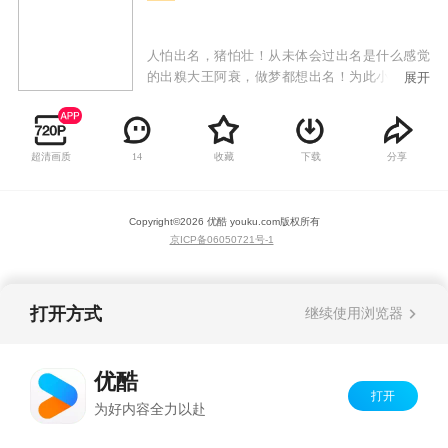
人怕出名，猪怕壮！从未体会过出名是什么感觉
的出糗大王阿衰，做梦都想出名！为此小衰衰敢
展开
为人先，不怕糗事多，缺点大，只要敢想敢做，
用纯洁的小心灵来感动世界，总能成为万人迷！
才高八斗大脸妹，运动健将小冲，腰缠万贯庄
超清画质
收藏
下载
分享
14
库，教书育人金老师纷纷跳出表示不服，谁都能
成为万人迷，唯独小衰衰不行！众人为提高关注
度一次一次斗智斗勇，给我们带来时而温馨、时
Copyright©
2026
优酷 youku.com
版权所有
而感动的搞笑故事。
京ICP备06050721号-1
打开方式
继续使用浏览器
优酷
打开
为好内容全力以赴