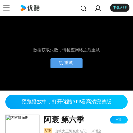
下载APP
数据获取失败，请检查网络之后重试
重试
预览播放中，打开优酷APP看高清完整版
阿衰 第六季
+追
.
VIP
出糗大王阿衰出名记
34话全