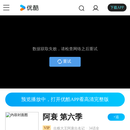
下载APP
数据获取失败，请检查网络之后重试
重试
预览播放中，打开优酷APP看高清完整版
阿衰 第六季
+追
.
VIP
出糗大王阿衰出名记
34话全