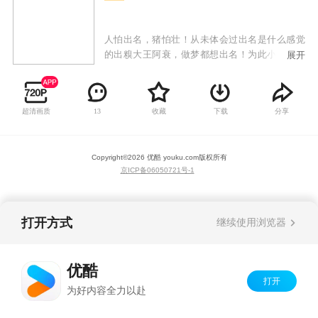
人怕出名，猪怕壮！从未体会过出名是什么感觉
的出糗大王阿衰，做梦都想出名！为此小衰衰敢
展开
为人先，不怕糗事多，缺点大，只要敢想敢做，
用纯洁的小心灵来感动世界，总能成为万人迷！
才高八斗大脸妹，运动健将小冲，腰缠万贯庄
超清画质
收藏
下载
分享
13
库，教书育人金老师纷纷跳出表示不服，谁都能
成为万人迷，唯独小衰衰不行！众人为提高关注
度一次一次斗智斗勇，给我们带来时而温馨、时
Copyright©
2026
优酷 youku.com
版权所有
而感动的搞笑故事。
京ICP备06050721号-1
打开方式
继续使用浏览器
优酷
打开
为好内容全力以赴