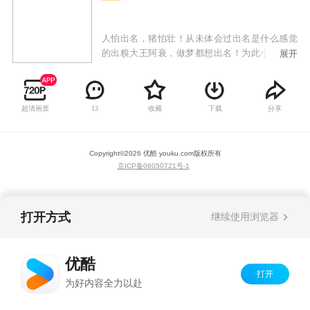
人怕出名，猪怕壮！从未体会过出名是什么感觉
的出糗大王阿衰，做梦都想出名！为此小衰衰敢
展开
为人先，不怕糗事多，缺点大，只要敢想敢做，
用纯洁的小心灵来感动世界，总能成为万人迷！
才高八斗大脸妹，运动健将小冲，腰缠万贯庄
超清画质
收藏
下载
分享
13
库，教书育人金老师纷纷跳出表示不服，谁都能
成为万人迷，唯独小衰衰不行！众人为提高关注
度一次一次斗智斗勇，给我们带来时而温馨、时
Copyright©
2026
优酷 youku.com
版权所有
而感动的搞笑故事。
京ICP备06050721号-1
打开方式
继续使用浏览器
优酷
打开
为好内容全力以赴