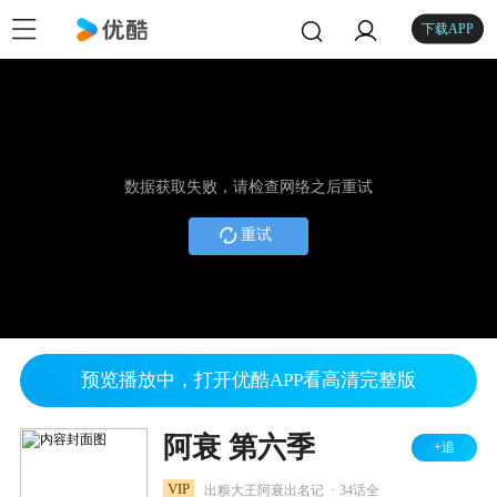
下载APP
数据获取失败，请检查网络之后重试
重试
预览播放中，打开优酷APP看高清完整版
阿衰 第六季
+追
.
VIP
出糗大王阿衰出名记
34话全