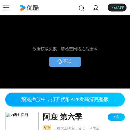
下载APP
数据获取失败，请检查网络之后重试
重试
预览播放中，打开优酷APP看高清完整版
阿衰 第六季
+追
.
VIP
出糗大王阿衰出名记
34话全