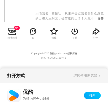
人怕出名，猪怕壮！从未体会过出名是什么感觉
的出糗大王阿衰，做梦都想出名！为此小衰衰敢
展开
为人先，不怕糗事多，缺点大，只要敢想敢做，
用纯洁的小心灵来感动世界，总能成为万人迷！
才高八斗大脸妹，运动健将小冲，腰缠万贯庄
超清画质
收藏
下载
分享
15
库，教书育人金老师纷纷跳出表示不服，谁都能
成为万人迷，唯独小衰衰不行！众人为提高关注
度一次一次斗智斗勇，给我们带来时而温馨、时
Copyright©
2026
优酷 youku.com
版权所有
而感动的搞笑故事。
京ICP备06050721号-1
打开方式
继续使用浏览器
优酷
打开
为好内容全力以赴