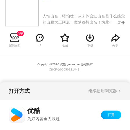
人怕出名，猪怕壮！从未体会过出名是什么感觉
的出糗大王阿衰，做梦都想出名！为此小衰衰敢
展开
为人先，不怕糗事多，缺点大，只要敢想敢做，
用纯洁的小心灵来感动世界，总能成为万人迷！
才高八斗大脸妹，运动健将小冲，腰缠万贯庄
超清画质
收藏
下载
分享
17
库，教书育人金老师纷纷跳出表示不服，谁都能
成为万人迷，唯独小衰衰不行！众人为提高关注
度一次一次斗智斗勇，给我们带来时而温馨、时
Copyright©
2026
优酷 youku.com
版权所有
而感动的搞笑故事。
京ICP备06050721号-1
打开方式
继续使用浏览器
优酷
打开
为好内容全力以赴