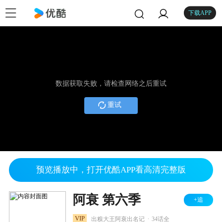
下载APP
数据获取失败，请检查网络之后重试
重试
预览播放中，打开优酷APP看高清完整版
阿衰 第六季
+追
.
VIP
出糗大王阿衰出名记
34话全