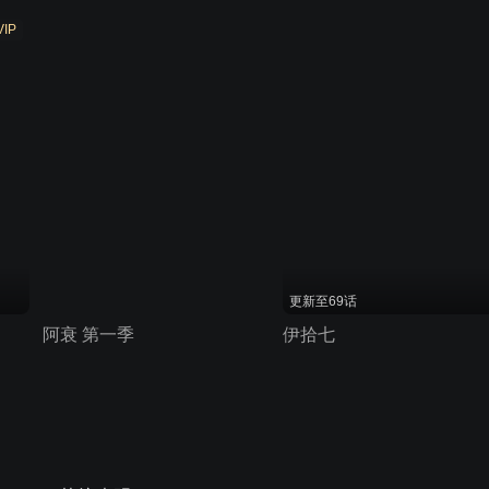
VIP
更新至69话
阿衰 第一季
伊拾七