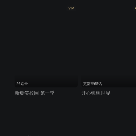
VIP
26话全
更新至65话
新爆笑校园 第一季
开心锤锤世界