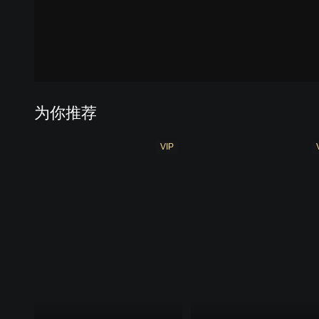
为你推荐
VIP