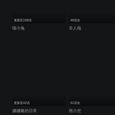
更新至188话
48话全
喵小兔
非人哉
更新至42话
61话全
娜娜酱的日常
熊小兜