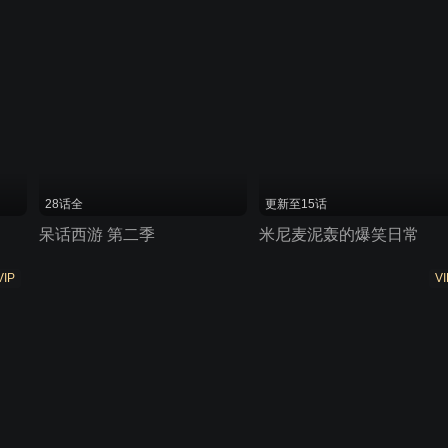
28话全
更新至15话
呆话西游 第二季
米尼麦泥轰的爆笑日常
VIP
VI