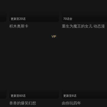
更新至20话
70话全
积木奥斯卡
重生为魔王的女儿 动态漫
VIP
更新至60话
更新至6话
兽兽的爆笑幻想
由你玩四年