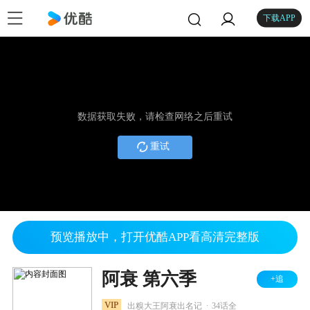
下载APP
数据获取失败，请检查网络之后重试
重试
预览播放中，打开优酷APP看高清完整版
阿衰 第六季
+追
.
VIP
出糗大王阿衰出名记
34话全