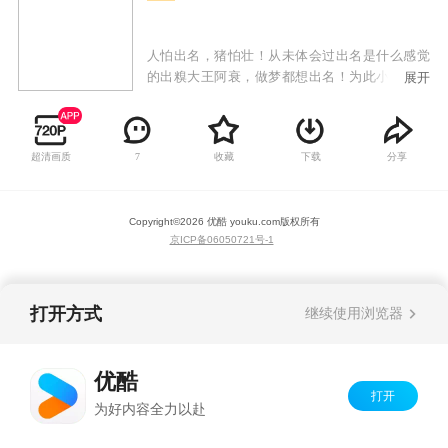
人怕出名，猪怕壮！从未体会过出名是什么感觉
的出糗大王阿衰，做梦都想出名！为此小衰衰敢
展开
为人先，不怕糗事多，缺点大，只要敢想敢做，
用纯洁的小心灵来感动世界，总能成为万人迷！
才高八斗大脸妹，运动健将小冲，腰缠万贯庄
超清画质
收藏
下载
分享
7
库，教书育人金老师纷纷跳出表示不服，谁都能
成为万人迷，唯独小衰衰不行！众人为提高关注
度一次一次斗智斗勇，给我们带来时而温馨、时
Copyright©
2026
优酷 youku.com
版权所有
而感动的搞笑故事。
京ICP备06050721号-1
打开方式
继续使用浏览器
优酷
打开
为好内容全力以赴