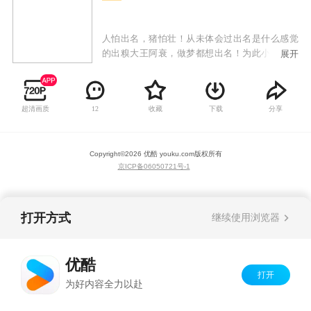
人怕出名，猪怕壮！从未体会过出名是什么感觉
的出糗大王阿衰，做梦都想出名！为此小衰衰敢
展开
为人先，不怕糗事多，缺点大，只要敢想敢做，
用纯洁的小心灵来感动世界，总能成为万人迷！
才高八斗大脸妹，运动健将小冲，腰缠万贯庄
超清画质
收藏
下载
分享
12
库，教书育人金老师纷纷跳出表示不服，谁都能
成为万人迷，唯独小衰衰不行！众人为提高关注
度一次一次斗智斗勇，给我们带来时而温馨、时
Copyright©
2026
优酷 youku.com
版权所有
而感动的搞笑故事。
京ICP备06050721号-1
打开方式
继续使用浏览器
优酷
打开
为好内容全力以赴