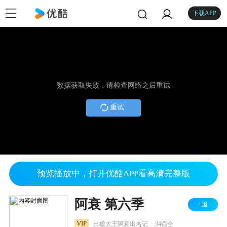
下载APP
数据获取失败，请检查网络之后重试
重试
预览播放中，打开优酷APP看高清完整版
阿衰 第六季
+追
.
VIP
出糗大王阿衰出名记
34话全