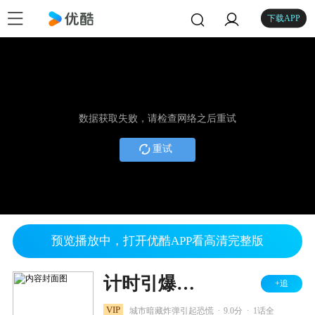
下载APP
数据获取失败，请检查网络之后重试
重试
预览播放中，打开优酷APP看高清完整版
计时引爆摩天楼 名侦探柯南剧场版第一部
+追
.
.
VIP
城市暗藏炸弹引起恐慌
9.0分
1话全