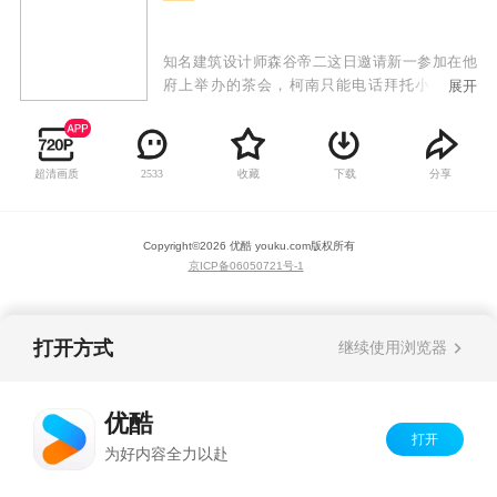
知名建筑设计师森谷帝二这日邀请新一参加在他
府上举办的茶会，柯南只能电话拜托小兰。柯
展开
南、小兰及毛利小五郎三人未入森府，已被绝对
对称的宏伟建筑吸引。衣香鬓影的茶会上，森谷
帝二令人诧异地大声攻击年轻设计师，讲建筑的
超清画质
收藏
下载
分享
2533
美学准则要被他们破坏殆尽。柯南在规定时间内
将他出给众宾客的难题破解，被获准和小兰一起
参观陈有他设计图的展览馆，交谈中，他感慨30
Copyright©
2026
优酷 youku.com
版权所有
多岁初成名时的作品不够对称称不上完美，并从
京ICP备06050721号-1
小兰口中打探到她要与新一在米花大楼约会为新
一庆生的诸多细节。
打开方式
继续使用浏览器
优酷
打开
为好内容全力以赴