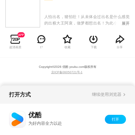
人怕出名，猪怕壮！从未体会过出名是什么感觉
的出糗大王阿衰，做梦都想出名！为此小衰衰敢
展开
为人先，不怕糗事多，缺点大，只要敢想敢做，
用纯洁的小心灵来感动世界，总能成为万人迷！
才高八斗大脸妹，运动健将小冲，腰缠万贯庄
超清画质
收藏
下载
分享
17
库，教书育人金老师纷纷跳出表示不服，谁都能
成为万人迷，唯独小衰衰不行！众人为提高关注
度一次一次斗智斗勇，给我们带来时而温馨、时
Copyright©
2026
优酷 youku.com
版权所有
而感动的搞笑故事。
京ICP备06050721号-1
打开方式
继续使用浏览器
优酷
打开
为好内容全力以赴