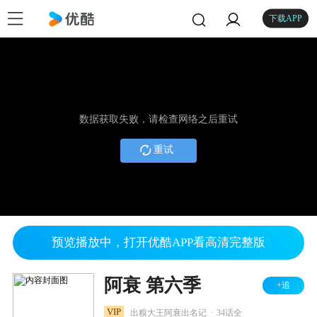
下载APP
数据获取失败，请检查网络之后重试
重试
预览播放中，打开优酷APP看高清完整版
阿衰 第六季
+追
.
VIP
出糗大王阿衰出名记
34话全