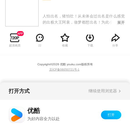
人怕出名，猪怕壮！从未体会过出名是什么感觉
的出糗大王阿衰，做梦都想出名！为此小衰衰敢
展开
为人先，不怕糗事多，缺点大，只要敢想敢做，
用纯洁的小心灵来感动世界，总能成为万人迷！
才高八斗大脸妹，运动健将小冲，腰缠万贯庄
超清画质
收藏
下载
分享
22
库，教书育人金老师纷纷跳出表示不服，谁都能
成为万人迷，唯独小衰衰不行！众人为提高关注
度一次一次斗智斗勇，给我们带来时而温馨、时
Copyright©
2026
优酷 youku.com
版权所有
而感动的搞笑故事。
京ICP备06050721号-1
打开方式
继续使用浏览器
优酷
打开
为好内容全力以赴