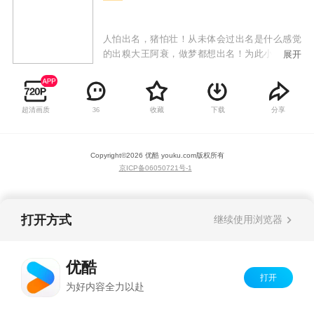
人怕出名，猪怕壮！从未体会过出名是什么感觉
的出糗大王阿衰，做梦都想出名！为此小衰衰敢
展开
为人先，不怕糗事多，缺点大，只要敢想敢做，
用纯洁的小心灵来感动世界，总能成为万人迷！
才高八斗大脸妹，运动健将小冲，腰缠万贯庄
超清画质
收藏
下载
分享
36
库，教书育人金老师纷纷跳出表示不服，谁都能
成为万人迷，唯独小衰衰不行！众人为提高关注
度一次一次斗智斗勇，给我们带来时而温馨、时
Copyright©
2026
优酷 youku.com
版权所有
而感动的搞笑故事。
京ICP备06050721号-1
打开方式
继续使用浏览器
优酷
打开
为好内容全力以赴