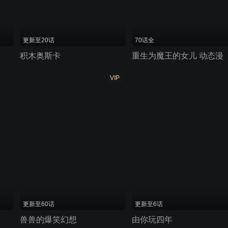
更新至20话
70话全
积木奥斯卡
重生为魔王的女儿 动态漫
VIP
更新至60话
更新至6话
兽兽的爆笑幻想
由你玩四年