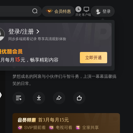
会员特惠
登录
历史
客户端
登录/注册
视频
讨论
83
同步多端观看记录 尊享高清观影体验
阿衰 第六季
简介
立即开通
15
月每月
元，畅享精彩内容
698
搞笑
轻松
梦想成名的阿衰与小伙伴们斗智斗勇，上演一幕幕温馨搞
笑的日常。
首3月每月15元