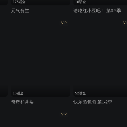
175话全
16话全
元气食堂
请吃红小豆吧！ 第0.5季
VIP
VI
16话全
52话全
奇奇和蒂蒂
快乐熊包包 第1-2季
VIP