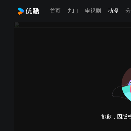
首页
九门
电视剧
动漫
分
抱歉，因版