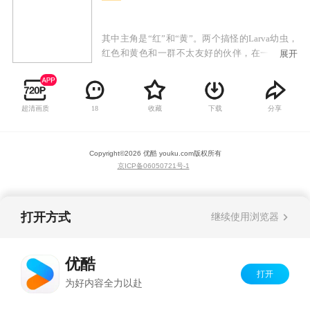
其中主角是“红”和“黄”。两个搞怪的Larva幼虫，
红色和黄色和一群不太友好的伙伴，在一个下水
展开
道跟着人们不注意生活。在这个秘密的地方，他
们津津乐道的事情是，人们有时会扔进下水道，
像嚼泡泡糖，冰淇淋融化，硬币，戒指等东西。
超清画质
收藏
下载
分享
18
Copyright©
2026
优酷 youku.com
版权所有
京ICP备06050721号-1
打开方式
继续使用浏览器
优酷
打开
为好内容全力以赴