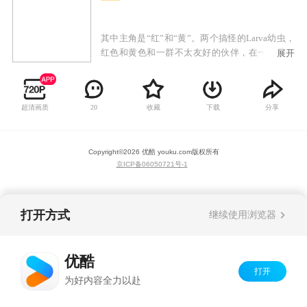
其中主角是“红”和“黄”。两个搞怪的Larva幼虫，
红色和黄色和一群不太友好的伙伴，在一个下水
展开
道跟着人们不注意生活。在这个秘密的地方，他
们津津乐道的事情是，人们有时会扔进下水道，
像嚼泡泡糖，冰淇淋融化，硬币，戒指等东西。
超清画质
收藏
下载
分享
20
Copyright©
2026
优酷 youku.com
版权所有
京ICP备06050721号-1
打开方式
继续使用浏览器
优酷
打开
为好内容全力以赴