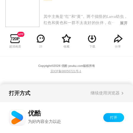
其中主角是“红”和“黄”。两个搞怪的Larva幼虫，
红色和黄色和一群不太友好的伙伴，在一个下水
展开
道跟着人们不注意生活。在这个秘密的地方，他
们津津乐道的事情是，人们有时会扔进下水道，
像嚼泡泡糖，冰淇淋融化，硬币，戒指等东西。
超清画质
收藏
下载
分享
23
Copyright©
2026
优酷 youku.com
版权所有
京ICP备06050721号-1
打开方式
继续使用浏览器
优酷
打开
为好内容全力以赴