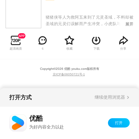
猪猪侠等人为救阿五来到了元灵圣域，不料却被
圣域的元灵们误解而产生冲突，小虎队与元灵们
展开
解除误会后成了好朋友，并阻止了乔贝利夺取元
灵之心的阴谋。最后，在元灵们的帮助下，猪猪
侠等人顺利返回童话星。宇宙杯大赛正式开幕，
超清画质
收藏
下载
分享
6
小虎队终于登上决竞球最高的舞台。32支冠军队
伍同场竞技，小虎队以坚韧的精神和强劲的实力
取得一场又一场的胜利，最终在总决赛打败了不
Copyright©
2026
优酷 youku.com
版权所有
可一世的乔贝利，夺得宇宙杯冠军，而猪猪侠也
京ICP备06050721号-1
实现了梦想，成为了新一届的太阳之子。
打开方式
继续使用浏览器
优酷
打开
为好内容全力以赴