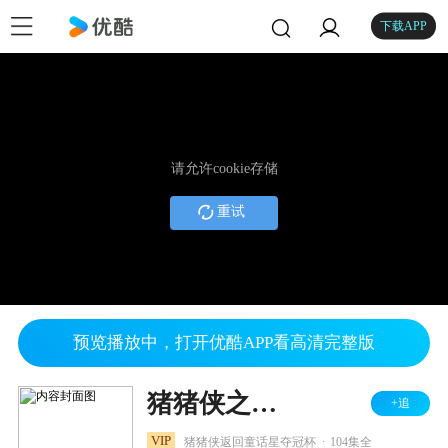
下载APP
请允许cookie存储
重试
预览播放中，打开优酷APP看高清完整版
猪猪侠之竞球小英雄全集
+追
.
VIP
猪猪侠返回童话星夺冠杯
104集全