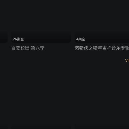
26期全
4期全
百变校巴 第八季
猪猪侠之猪年吉祥音乐专
VI