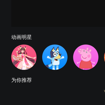
梦想守卫者下
超星萌宠1
超星萌宠2
超星萌宠3
动画明星
为你推荐