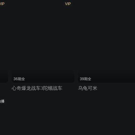
VIP
VIP
36期全
39期全
心奇爆龙战车3陀螺战车
乌龟可米
独播