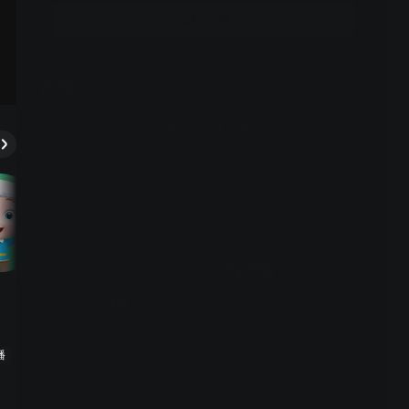
一届的太阳之子。
立即开通
选集
104期全
3
竞球小英雄4
竞球小英雄全集
深海小英雄1
宇宙杯排位赛
VIP
王子的悬赏
VIP
播
星图大战深渊
VIP