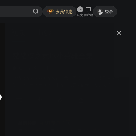
会员特惠
登录
历史
客户端
视频
讨论
2
猪猪侠之竞球小英雄全集
简介
914
冒险
战斗
猪猪侠等人为救阿五来到了元灵圣域，不料却被圣域的元
灵们误解而产生冲突，小虎队与元灵们解除误会后成了好
朋友，并阻止了乔贝利夺取元灵之心的阴谋。最后，在元
灵们的帮助下，猪猪侠等人顺利返回童话星。宇宙杯大赛
正式开幕，小虎队终于登上决竞球最高的舞台。32支冠军
队伍同场竞技，小虎队以坚韧的精神和强劲的实力取得一
场又一场的胜利，最终在总决赛打败了不可一世的乔贝
首3月每月15元
利，夺得宇宙杯冠军，而猪猪侠也实现了梦想，成为了新