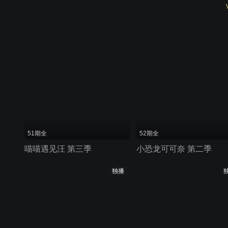
51期全
52期全
喵喵遇见汪 第三季
小恐龙可可奈 第二季
独播