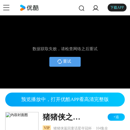
下载APP
数据获取失败，请检查网络之后重试
重试
预览播放中，打开优酷APP看高清完整版
猪猪侠之竞球小英雄全集
+追
.
VIP
猪猪侠返回童话星夺冠杯
104集全