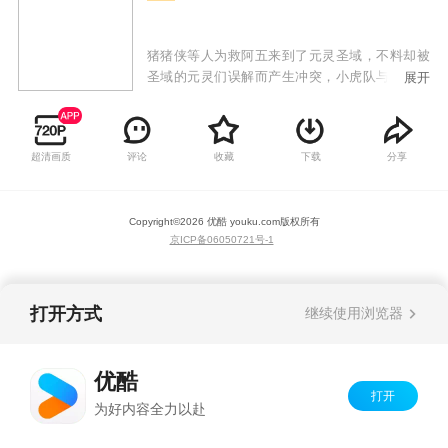
猪猪侠等人为救阿五来到了元灵圣域，不料却被
圣域的元灵们误解而产生冲突，小虎队与元灵们
展开
解除误会后成了好朋友，并阻止了乔贝利夺取元
灵之心的阴谋。最后，在元灵们的帮助下，猪猪
侠等人顺利返回童话星。宇宙杯大赛正式开幕，
超清画质
评论
收藏
下载
分享
小虎队终于登上决竞球最高的舞台。32支冠军队
伍同场竞技，小虎队以坚韧的精神和强劲的实力
取得一场又一场的胜利，最终在总决赛打败了不
Copyright©
2026
优酷 youku.com
版权所有
可一世的乔贝利，夺得宇宙杯冠军，而猪猪侠也
京ICP备06050721号-1
实现了梦想，成为了新一届的太阳之子。
打开方式
继续使用浏览器
优酷
打开
为好内容全力以赴