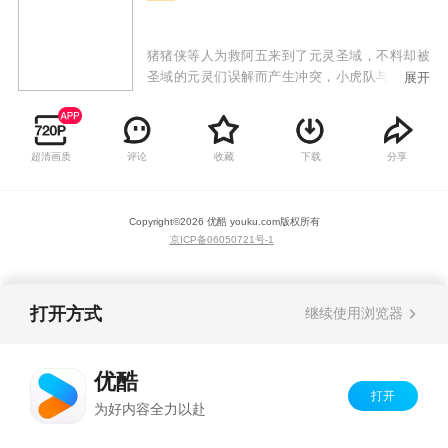
猪猪侠等人为救阿五来到了元灵圣域，不料却被
圣域的元灵们误解而产生冲突，小虎队与元灵们
展开
解除误会后成了好朋友，并阻止了乔贝利夺取元
灵之心的阴谋。最后，在元灵们的帮助下，猪猪
侠等人顺利返回童话星。宇宙杯大赛正式开幕，
超清画质
评论
收藏
下载
分享
小虎队终于登上决竞球最高的舞台。32支冠军队
伍同场竞技，小虎队以坚韧的精神和强劲的实力
取得一场又一场的胜利，最终在总决赛打败了不
Copyright©
2026
优酷 youku.com
版权所有
可一世的乔贝利，夺得宇宙杯冠军，而猪猪侠也
京ICP备06050721号-1
实现了梦想，成为了新一届的太阳之子。
打开方式
继续使用浏览器
优酷
打开
为好内容全力以赴