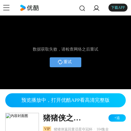
下载APP
数据获取失败，请检查网络之后重试
重试
预览播放中，打开优酷APP看高清完整版
猪猪侠之竞球小英雄全集
+追
.
VIP
猪猪侠返回童话星夺冠杯
104集全