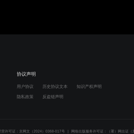
协议声明
用户协议
历史协议文本
知识产权声明
隐私政策
反盗链声明
营许可证：京网文（2024）0368-017号
网络出版服务许可证：（署）网出证（京