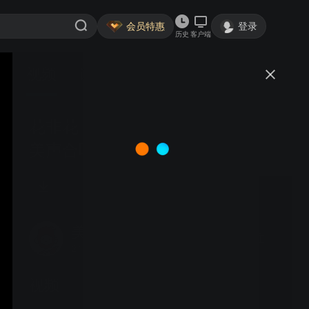
会员特惠
登录
历史
客户端
视频
讨论
花非花 (黄自曲 张朝晖编合唱) --
美声合唱团 (指挥: 张朝晖)
美声合唱团
关注
24粉丝
视频