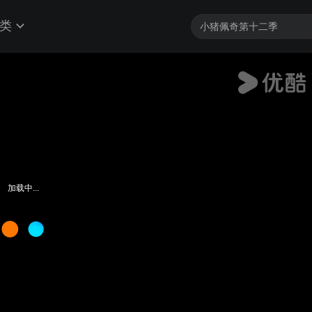
类
加载中...