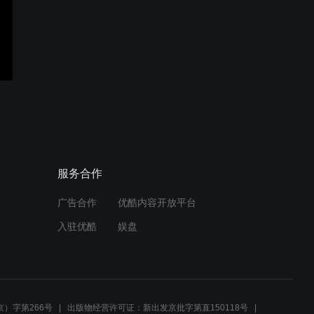
黑雾 (黄友棣曲 许建吾词) --
张朝晖(男高音)独唱 (香港)
响起班卓琴声 (S.C. Foster
曲 张朝晖编合唱) (香港重唱
艺术团)
鸽子 (伊拉迪尔曲 张朝晖编
服务合作
合唱) (香港重唱艺术团)
广告合作
优酷内容开放平台
入驻优酷
娱盘
日月之恋 (朱嘉琪曲 张朝晖
编合唱) 指挥: 张朝晖
）字第266号
出版物经营许可证：新出发京批字第直150118号