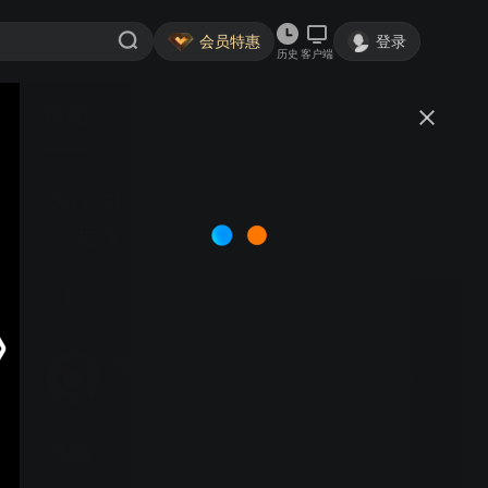
会员特惠
登录
历史
客户端
视频
讨论
关山月 (张朝晖曲) -- 美声合唱团/
广西保利合唱团 (指挥: 张朝晖)
美声合唱团
关注
24粉丝
视频