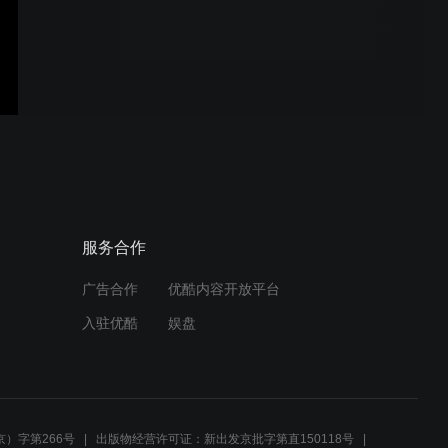
黑雾 (黄友棣曲 许建吾词) --
张朝晖(男高音)独唱 (香港)
响起班卓琴声 (S.C. Foster
曲 张朝晖编合唱) (香港重唱
艺术团)
鸽子 (伊拉迪尔曲 张朝晖编
服务合作
合唱) (香港重唱艺术团)
广告合作
优酷内容开放平台
入驻优酷
娱盘
日月之恋 (朱嘉琪曲 张朝晖
编合唱) 指挥: 张朝晖
）字第266号
出版物经营许可证：新出发京批字第直150118号