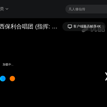
类
关山月 (张朝晖曲) -- 美声合唱团/广西保利合唱团 (指挥: 张朝晖)
客户端最高帧享4K
加载中...