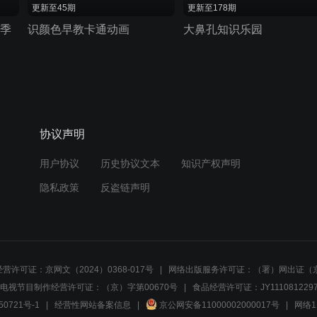
更新至45期
更新至178期
一季
识颜色早教卡通动画
大鼻孔知识乐园
协议声明
用户协议
历史协议文本
知识产权声明
隐私政策
反盗链声明
营许可证：京网文（2024）0368-017号
网络出版服务许可证：（署）网出证（京
电视节目制作经营许可证：（京）字第00670号
食品经营许可证：JY1110812297
50721号-1
经营性网站备案信息
京公网安备11000002000017号
网络1