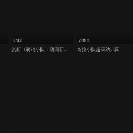
6期全
24期全
赏析《萌鸡小队：萌闯新世界》小鸡们的城市冒险
奇拉小队超级幼儿园