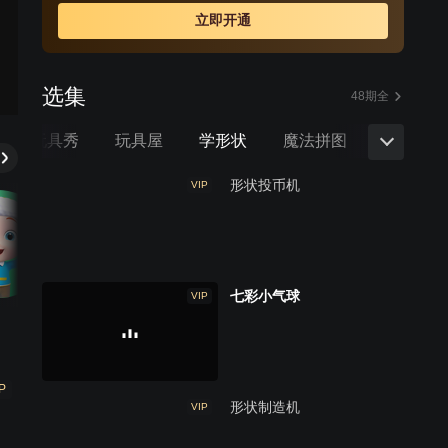
立即开通
选集
48期全
玩具秀
玩具屋
学形状
魔法拼图
识颜色
形状投币机
VIP
七彩小气球
VIP
P
形状制造机
VIP