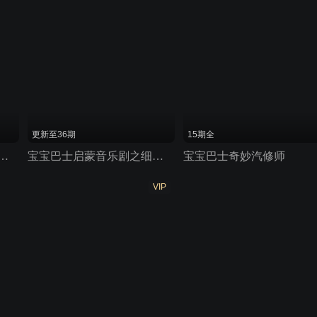
更新至36期
15期全
儿歌启蒙：儿童身体保护
宝宝巴士启蒙音乐剧之细菌来了
宝宝巴士奇妙汽修师
VIP