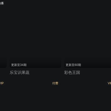
独播
更新至34期
更新至60期
乐宝识果蔬
彩色王国
VIP
付费
VI