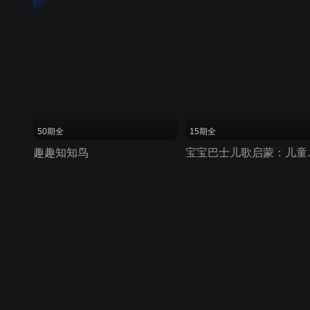
50期全
15期全
趣趣知知鸟
宝宝巴士