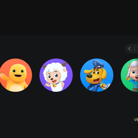
玩具故事
彩泥动画
娃娃秀
赛车玩具秀
|
VI