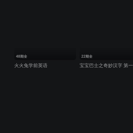
48期全
22期全
火火兔学前英语
宝宝巴士之奇妙汉字 第