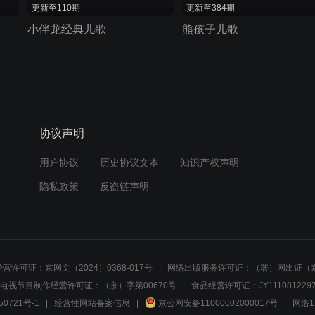
更新至110期
更新至384期
小伴龙经典儿歌
熊孩子儿歌
协议声明
用户协议
历史协议文本
知识产权声明
隐私政策
反盗链声明
营许可证：京网文（2024）0368-017号
网络出版服务许可证：（署）网出证（京
电视节目制作经营许可证：（京）字第00670号
食品经营许可证：JY1110812297
50721号-1
经营性网站备案信息
京公网安备11000002000017号
网络1