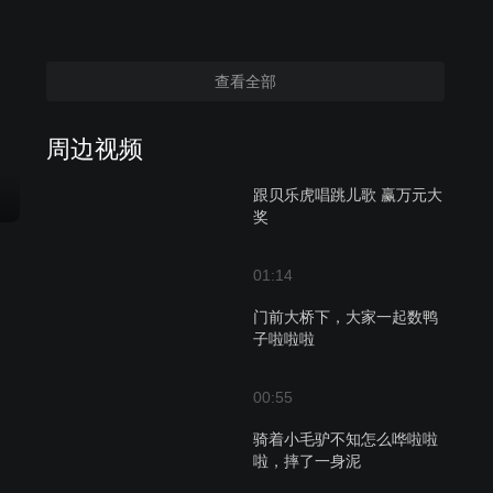
查看全部
周边视频
跟贝乐虎唱跳儿歌 赢万元大
奖
01:14
门前大桥下，大家一起数鸭
子啦啦啦
00:55
骑着小毛驴不知怎么哗啦啦
啦，摔了一身泥