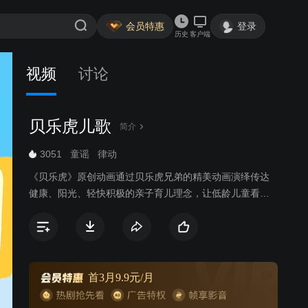
会员特惠
登录
历史
客户端
视频
讨论
贝乐虎儿歌
简介
3051
童谣
律动
《贝乐虎》原创动画通过贝乐虎兄弟的精美动画演绎传达
健康、阳光、轻快积极的亲子育儿理念，让低龄儿童看到
健康高质量的娱乐内容，寓教于乐。
首3月9.9元/月