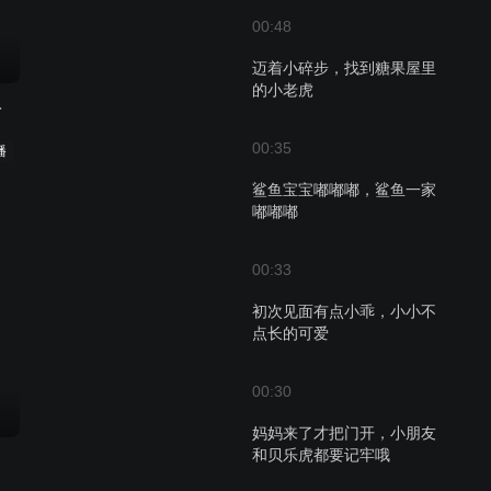
00:48
迈着小碎步，找到糖果屋里
的小老虎
歌系列
00:35
播
鲨鱼宝宝嘟嘟嘟，鲨鱼一家
嘟嘟嘟
00:33
初次见面有点小乖，小小不
点长的可爱
00:30
妈妈来了才把门开，小朋友
和贝乐虎都要记牢哦