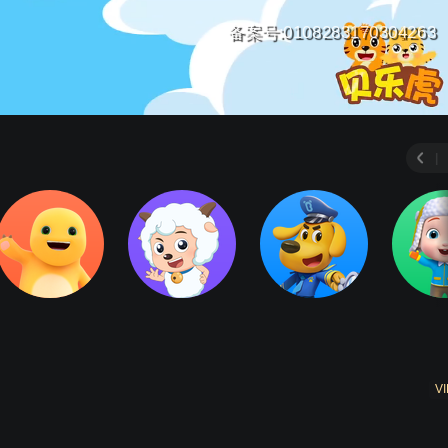
备案号:0108283170304263
|
VI