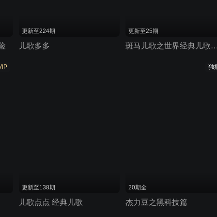
更新至224期
更新至25期
险
儿歌多多
斑马儿歌之世界经典儿
VIP
独
更新至138期
20期全
儿歌点点 经典儿歌
杰力豆之黑科技篇