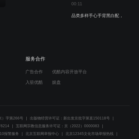
00:11
品类多样手心手背黑白配，
小伙伴们跳起舞来真神气！
00:11
品类多样手心手背黑白配，
小伙伴们跳起舞来真神气！
服务合作
广告合作
优酷内容开放平台
00:11
入驻优酷
娱盘
）字第266号
出版物经营许可证：新出发京批字第直150118号
6214
互联网宗教信息服务许可证：京（2022）0000083
10报警服务
北京互联网举报中心
北京12345文化市场举报热线