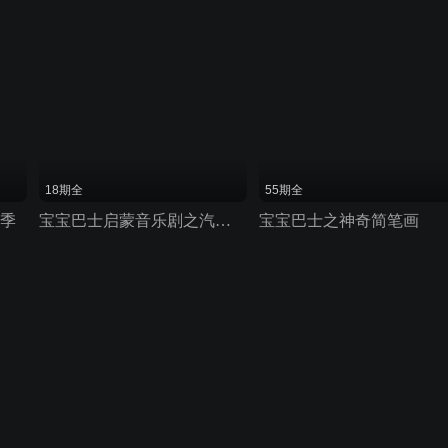
18期全
55期全
一季
宝宝巴士启蒙音乐剧之汽车帮帮队
宝宝巴士之神奇简笔画