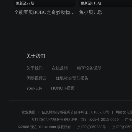
更新至22期
更新至815期
全能宝贝BOBO之奇妙动物儿歌
兔小贝儿歌
关于我们
关于我们
在线反馈
帧享设备说明
优酷视频云
优酷社会责任报告
Youku.tv
HONOR视频
营业执照
信息网络传播视听节目许可证：0108283号
网络文化经
互联网药品信息服务资格证书（京）-经营性-2015-0029
广播
©2006-现在 Youku.com 版权所有
京ICP证060288号
京ICP备060