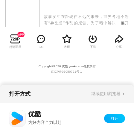
故事发生在距现在不远的未来，世界各地不断
有“异生兽”作乱的报告。为了暗中解决这个问
展开
题，人类成立了世界性的防卫组织TLT。他的日本
支部被称为TLT-J。而TLT-J的下属组织就是夜袭队
NR（Night Raider）。他们的任务就是秘密的消灭
超清画质
收藏
下载
分享
533
异生兽。新的异生兽突然出现在拥有骄人战绩的
夜袭队面前，他们陷入了苦战。这时，光之巨人
奈克瑟斯奥特曼登场了，奈克瑟斯奥特曼的适能
Copyright©
2026
优酷 youku.com
版权所有
者姫矢准也出现了。奈克瑟斯利用相位的褶曲，
京ICP备06050721号-1
制造出属于自己的战斗空间“美塔领域”。他在巨
大化后，将异生兽拉到这个空间内进行战斗。而
且，TLT的特殊飞行器合体后也可以进入这个空
间，与奈克瑟斯一起作战。
打开方式
继续使用浏览器
优酷
打开
为好内容全力以赴