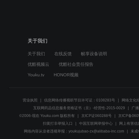
关于我们
关于我们
在线反馈
帧享设备说明
优酷视频云
优酷社会责任报告
Youku.tv
HONOR视频
营业执照
信息网络传播视听节目许可证：0108283号
网络文化经
互联网药品信息服务资格证书（京）-经营性-2015-0029
广播
©2006-现在 Youku.com 版权所有
京ICP证060288号
京ICP备060
扫黄打非举报入口
中国互联网举报中心
网上有害信
网络内容从业者违规举报：youkujubao-zx@alibaba-inc.com
未成年