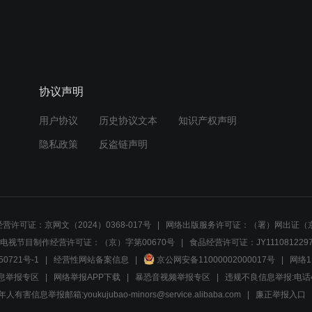
协议声明
用户协议
历史协议文本
知识产权声明
隐私政策
反盗链声明
营许可证：京网文（2024）0368-017号
网络出版服务许可证：（署）网出证（京
电视节目制作经营许可证：（京）字第00670号
食品经营许可证：JY1110812297
50721号-1
经营性网站备案信息
京公网安备11000002000017号
网络1
息举报专区
网络举报APP下载
暴恐音视频举报专区
违规不良信息举报:电话40081
人有害信息举报邮箱:youkujubao-minors@service.alibaba.com
廉正举报入口