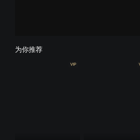
曼格斗 第二季
雷欧奥特曼
戴拿奥特曼 中配版
戴拿
为你推荐
VIP