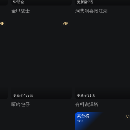
52话全
更新至9话
金甲战士
洞悲洞喜闯江湖
VIP
VIP
更新至489话
更新至31话
嘻哈包仔
有料说泽塔
高分榜
VI
TOP