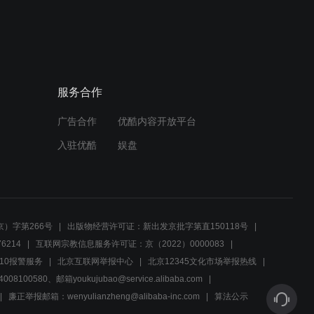
服务合作
广告合作
优酷内容开放平台
入驻优酷
娱盘
）字第266号
出版物经营许可证：新出发京批字第直150118号
6214
互联网宗教信息服务许可证：京（2022）0000083
10报警服务
北京互联网举报中心
北京12345文化市场举报热线
00580、邮箱youkujubao@service.alibaba.com
廉正举报邮箱：wenyulianzheng@alibaba-inc.com
算法公示