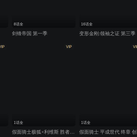
8话全
16话全
剑锋帝国 第一季
变形金刚:领袖之证 第三季
VIP
VIP
VI
1话全
1话全
假面骑士极狐×利维斯 胜者为王
假面