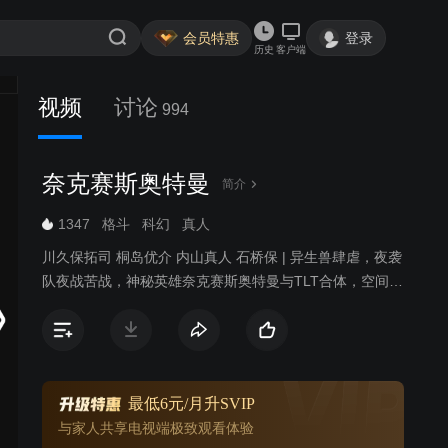
会员特惠
登录
历史
客户端
视频
讨论
994
奈克赛斯奥特曼
简介
1347
格斗
科幻
真人
川久保拓司 桐岛优介 内山真人 石桥保 | 异生兽肆虐，夜袭
队夜战苦战，神秘英雄奈克赛斯奥特曼与TLT合体，空间决
战开启。
最低6元/月升SVIP
与家人共享电视端极致观看体验