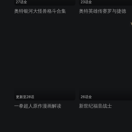
27话全
23话全
奥特银河大怪兽格斗合集
奥特英雄传赛罗与捷德
更新至28话
26话全
一拳超人原作漫画解读
新世纪福音战士