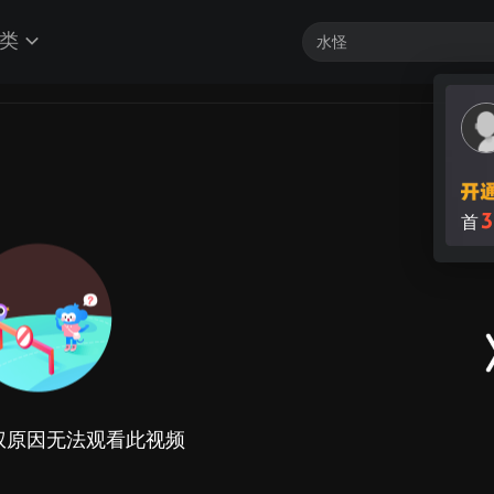
类
权原因无法观看此视频