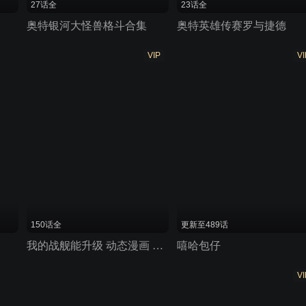
27话全
23话全
奥特银河大怪兽格斗合集
奥特英雄传赛罗与捷德
VIP
VI
150话全
更新至489话
我的战舰能升级 动态漫画 第1季
嘻哈包仔
VI