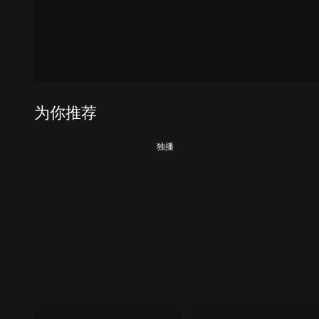
曼格斗 第二季
雷欧奥特曼
戴拿奥特曼 中配版
戴拿
为你推荐
独播