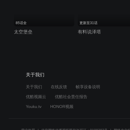
85话全
更新至31话
太空堡垒
有料说泽塔
关于我们
关于我们
在线反馈
帧享设备说明
优酷视频云
优酷社会责任报告
Youku.tv
HONOR视频