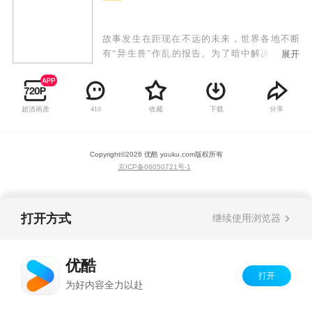
故事发生在距现在不远的未来，世界各地不断
有“异生兽”作乱的报告。为了暗中解决这个问
展开
题，人类成立了世界性的防卫组织TLT。他的日本
支部被称为TLT-J。而TLT-J的下属组织就是夜袭队
NR（Night Raider）。他们的任务就是秘密的消灭
超清画质
收藏
下载
分享
410
异生兽。新的异生兽突然出现在拥有骄人战绩的
夜袭队面前，他们陷入了苦战。这时，光之巨人
奈克瑟斯奥特曼登场了，奈克瑟斯奥特曼的适能
Copyright©
2026
优酷 youku.com
版权所有
者姫矢准也出现了。奈克瑟斯利用相位的褶曲，
京ICP备06050721号-1
制造出属于自己的战斗空间“美塔领域”。他在巨
大化后，将异生兽拉到这个空间内进行战斗。而
且，TLT的特殊飞行器合体后也可以进入这个空
间，与奈克瑟斯一起作战。
打开方式
继续使用浏览器
优酷
打开
为好内容全力以赴