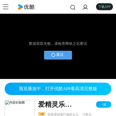
下载APP
数据获取失败，请检查网络之后重试
重试
预览播放中，打开优酷APP看高清完整版
爱精灵乐吉儿
+追
.
VIP
收集爱能量打败妖女王
52集全