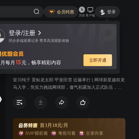
会员特惠
登录
历史
客户端
登录/注册
视频
讨论
563
同步多端观看记录 尊享高清观影体验
网球王子
普通话
简介
立即开通
15
月每月
元，畅享精彩内容
2014
运动
校园
青春
皆川纯子 置鲇龙太郎 甲斐田雪 近藤孝行 | 网球新星越前龙
马入学，凭实力挑战网球部，傲气初露加入正式队伍，开
启全国大赛之路。
首3月18元/月