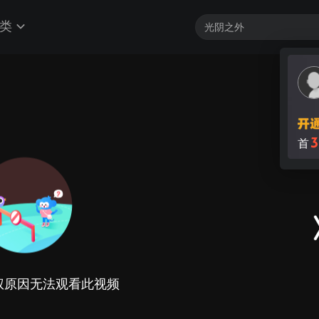
类
3
首
权原因无法观看此视频