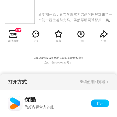
新学期开始，青春学院实力强劲的网球部来了一
个初一新生越前龙马。虽然帮助网球部其他新生
展开
出头不被高年级欺负，不过他的态度真是拽的可
以，于是很快就和前辈用比赛决胜负。出人意料
的是他的实力也确实高的惊人，引起了网球部指
超清画质
收藏
下载
分享
540
导和社长手冢的注意，并破例将他选入正式队员
队伍，开始了通往全国大赛的征途。
Copyright©
2026
优酷 youku.com
版权所有
京ICP备06050721号-1
打开方式
继续使用浏览器
优酷
打开
为好内容全力以赴