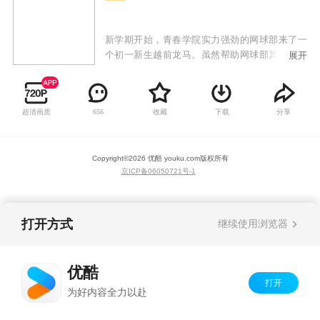
新学期开始，青春学院实力强劲的网球部来了一
个初一新生越前龙马。虽然帮助网球部其他新生
展开
出头不被高年级欺负，不过他的态度真是拽的可
以，于是很快就和前辈用比赛决胜负。出人意料
的是他的实力也确实高的惊人，引起了网球部指
超清画质
收藏
下载
分享
656
导和社长手冢的注意，并破例将他选入正式队员
队伍，开始了通往全国大赛的征途。
Copyright©
2026
优酷 youku.com
版权所有
京ICP备06050721号-1
打开方式
继续使用浏览器
优酷
打开
为好内容全力以赴