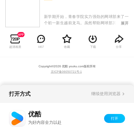
新学期开始，青春学院实力强劲的网球部来了一
个初一新生越前龙马。虽然帮助网球部其他新生
展开
出头不被高年级欺负，不过他的态度真是拽的可
以，于是很快就和前辈用比赛决胜负。出人意料
的是他的实力也确实高的惊人，引起了网球部指
超清画质
收藏
下载
分享
1857
导和社长手冢的注意，并破例将他选入正式队员
队伍，开始了通往全国大赛的征途。
Copyright©
2026
优酷 youku.com
版权所有
京ICP备06050721号-1
打开方式
继续使用浏览器
优酷
打开
为好内容全力以赴