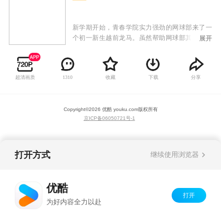
新学期开始，青春学院实力强劲的网球部来了一
个初一新生越前龙马。虽然帮助网球部其他新生
展开
出头不被高年级欺负，不过他的态度真是拽的可
以，于是很快就和前辈用比赛决胜负。出人意料
的是他的实力也确实高的惊人，引起了网球部指
超清画质
收藏
下载
分享
1310
导和社长手冢的注意，并破例将他选入正式队员
队伍，开始了通往全国大赛的征途。
Copyright©
2026
优酷 youku.com
版权所有
京ICP备06050721号-1
打开方式
继续使用浏览器
优酷
打开
为好内容全力以赴