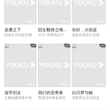
24集全
18集全
24集全
皮囊之下
囧女翻身之嗨如花 第一季
你好，火焰蓝
姐妹反目内娱开撕
20万+弹幕热议中
龚俊化身逆行英雄
APP
APP
APP
24集全
30集全
29集全
放学别走
我们的逆青春
白日梦与她
天翻地覆青春不悔
曹骏演绎青春梦想
养眼男女互怼甜恋