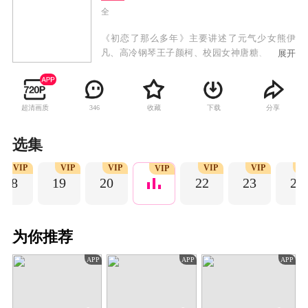
全
《初恋了那么多年》主要讲述了元气少女熊伊
凡、高冷钢琴王子颜柯、校园女神唐糖、情场老
展开
司机白语泽、恋爱军师丁茗，这几位主角在大学
的青葱岁月里发生的动人初恋故事，展现出大学
时代那段青涩又细腻的感情，让观众回味青春的
超清画质
收藏
下载
分享
346
同时观感温暖。
选集
VIP
VIP
VIP
VIP
VIP
V
VIP
18
19
20
22
23
24
为你推荐
APP
APP
APP