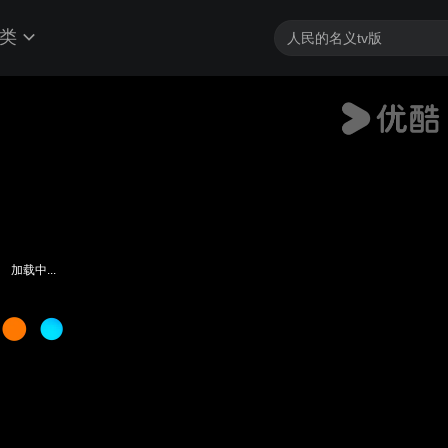
类
加载中...