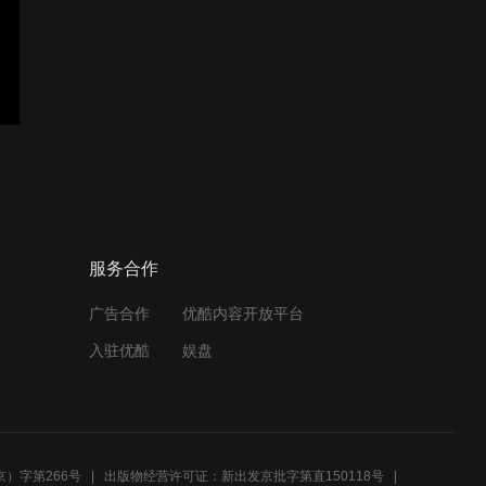
总裁想念女友上门找，不料
却看到女友跟发小拥吻，这
下好看了！
灰姑娘给总裁做饭，不料心
机女却炫耀得到总裁，立马
惨遭打脸
女神玩游戏被同伴使劲虐，
服务合作
回家却用游戏虐弟弟找平
衡！
广告合作
优酷内容开放平台
入驻优酷
娱盘
同一个世界，同一个妈！网
友：是在我妈身上按监控了
吗？
）字第266号
出版物经营许可证：新出发京批字第直150118号