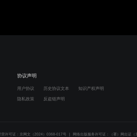
协议声明
用户协议
历史协议文本
知识产权声明
隐私政策
反盗链声明
营许可证：京网文（2024）0368-017号
网络出版服务许可证：（署）网出证（京