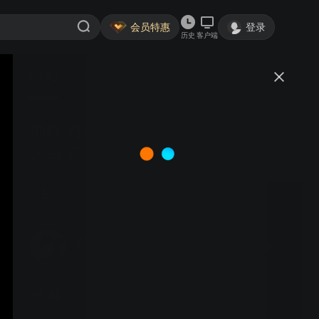
会员特惠
登录
历史
客户端
视频
讨论
5
前任为高以翔殉情，高以翔赶去见
她最后一面，当场崩溃大哭
热剧现看喽
关注
大鱼号认证作者·1270粉丝
视频